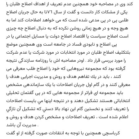
كند وی در مصاحبه خود همچنین عدم تعریف از اهداف اصلاح طلبان را
یکی از مشکات کار دانست و گفت از سال ٧٦تا به حال جريان اصلاح
طلبى پى در پى مدعى شده است كه مى خواهد اصلاحات كند اما به
هيچ وجه و در هيچ زمانى روشن نكرده كه به دنبال اصلاح چه چيزى
است اصلاح سياست يا اقتصاد اصلاح دولت يا مسايل اجتماعى يا در
پى اصلاح و نابودى فساد در جامعه است وی همچنین موضع
بلتکلیف اصلاح طلبان در مورد انتخابات در مورد شرکت یا عدم شرکت
را مورد بررسی قرار داد . اودر مصاحبه اش با روزنامه سازندگی نتیجه
گرفته بود که مجموعه نيروهايى كه خود را اصلاح طلب معرفى مى
كنند ، بايد در يك تفاهم هدف و روش و مديريت اجرايى هدف را
معرفى كنند و در گام اول جريان اصلاحات با يك سازماندهى مشخص
بايد مجموعه اى فراتر از مجموعه هايى كه در پى گفتمان تحليلى
انتخاباتى هستند تشكيل دهند و در نتيجه اينها مي بايست اصلاحات
را تعريف كنند و نخستين گام اين نهاد بالا دستي كه تشكيل آن تازگي
اعلام شده است ، تعريف اصلاحات و مشخص كردن هدف و روش و
مديريت آن باشد .
کرباسچی همچنین با توجه به انتقادات صورت گرفته از او گفت