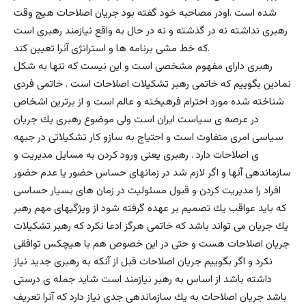
شده است .اودر مصاحبه خود گفته بود جريان اصلاحات هيچ وقت
رهبرى نداشته نه در گذشته و نه در حال به واقع نيازمند رهبرى است
كه خط مشى برنامه ها و استراتژى آنرا تعيين كند.
رهبرى داراى مفهوم مشخصى است و اين نيست كه تنها به شكل
نمادين بگوييم كه خاتمى رهبر تشكيلات اصلاحات است . خاتمى فردى
شناخته شده مورد احترام فرهيخته و عالم است و از برترين اشخاص
در عرصه ى سياست ايران است ولى موضوع رهبرى يك جريان
سياسى امرى متفاوت است و احتياج به سازو كار تشكيلاتى در جبهه
ى اصلاحات دارد . رهبرى يعنى ورود كردن به مسايل مديريت و
سازماندهى آنها و اگر لازم شد در زمانهاى حساس حضور يا عدم حضور
افراد را مديريت كردن و قبول مسئوليت در زمان هاى بسيار حساسى
كه بايد عواقب يك تصميم بر عهده گرفته شود از ويژگيهاى مهم رهبر
يك جريان مى تواند باشد كه خاتمى هرگز ادعا نكرد كه رهبر تشكيلات
جريان اصلاحات هست و حتى در اين خصوص هم با هيچكس توافقى
نكرد و اگر بگوييم جريان اصلاحات قبل از آنكه به رهبرى جديد نياز
داشته باشد از اساس به رهبر نيازمند است شايد جمله ى درستى
باشد جريان اصلاحات به يك سازماندهى جدى نياز دارد كه آنرا تعريف