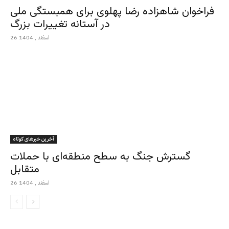
فراخوان شاهزاده رضا پهلوی برای همبستگی ملی
در آستانه تغییرات بزرگ
26 اسفند , 1404
آخرین خبرهای کوتاه
گسترش جنگ به سطح منطقه‌ای با حملات
متقابل
26 اسفند , 1404