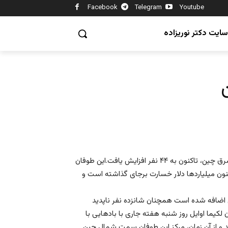
Facebook
Telegram
Youtube
سایت دکتر نوریزاده
به گزارش سی ان ان ، آماررسمی تلفات طوفان سهمگین لکیما در شرق چین، تاکنون به ۴۴ نفر افزایش یافت.این طوفان
ن میلیاردها دلار خسارت برجای گذاشته است و
ین اضافه شده است همچنان شانزده نفر ناپدید
لکیما اوایل روز شنبه هفته جاری با بادهایی با
جر شد و از آن زمان، مرکز این طوفان سمت شمال چین