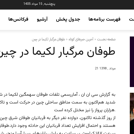
پنج‌شنبه, 15 مرداد 1405
ت
فهرست برنامه‌ها
جدول پخش
آرشیو
فرکانس‌ها
صفحه نخست
آخرین خبرهای کوتاه
طوفان مرگبار لکیما در چین
طوفان مرگبار لکیما در چین
21 مرداد , 1398
شدید هم‌اکنون به سمت مناطق ساحلی چین در حرکت است و تاکنو
هزاران پرواز را نیز مختل کرده است.
از روز گذشته تاکنون، دوازده نفر دیگر به قربانیان طوفان شرق چ
هستند و احتمال افزایش تعداد قربانیان این حادثه وجود دارد.طوفان 
سرعت ۱۸۷ کیلومتر بر ساعت به بارش باران‌های سیل‌آسا من