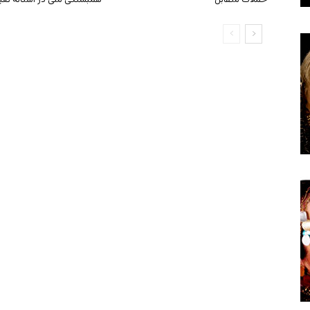
حملات متقابل
همبستگی ملی در آستانه تغی