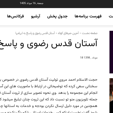
جمعه, 16 مرداد 1405
ت
فهرست برنامه‌ها
جدول پخش
آرشیو
فرکانس‌ها
صفحه نخست
آخرین خبرهای کوتاه
آستان قدس رضوی و پاسخ به ابهامها
آستان قدس رضوی و پاسخ ب
18 مرداد , 1398
حجت الاسلام احمد مروى توليت آستان قدس رضوى در خصوص برخ
سخنانی سعی کرده که توضيحاتى در ارتباط با ماموريت هاى اين آست
انجام اين مجموعه را بدهد .وی نحوه تصویر سازی از ثروت آستان ق
جمله تلویزیون منو تو نسبت داد که این ثروت چنان تبلیغ میشود ک
شود گفت نخست اينكه كسى خدمات استانى را كمرنگ نكرده و س