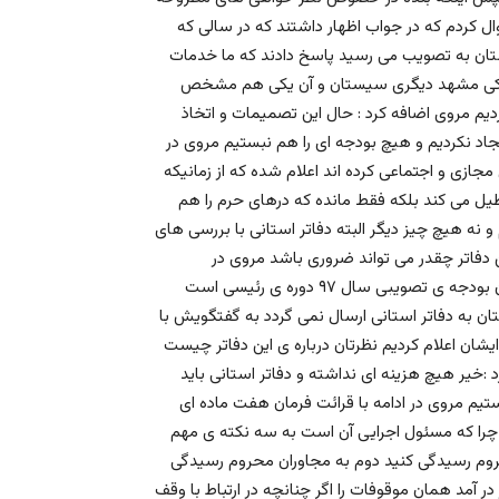
ردم كه در جواب اظهار داشتند كه در سالى كه
 رئيسى هنگاميكه بودجه ى ۹۸ براى اين آستان به تصويب مى رسيد پاسخ دادند كه ما خدمات
كه يكى مشهد ديگرى سيستان و آن يكى هم مشخص
يم مروى اضافه كرد : حال اين تصميمات و اتخاذ
جاد نكرديم و هيچ بودجه اى را هم نبستيم مروى در
جازى و اجتماعى كرده اند اعلام شده كه از زمانيكه
طيل مى كند بلكه فقط مانده كه درهاى حرم را هم
 و نه هيچ چيز ديگر البته دفاتر استانى با بررسى هاى
 دفاتر چقدر مى تواند ضرورى باشد مروى در
خصوص بودجه هم گفت :بودجه هيچ تغييرى نكرده و دقيقاً همان بودجه ى تصويبى سال ٩٧ دوره ى رئيسى است
ه دفاتر استانى ارسال نمى گردد به گفتگويش با
يشان اعلام كرديم نظرتان درباره ى اين دفاتر چيست
 :خير هيچ هزينه اى نداشته و دفاتر استانى بايد
رستيم مروى در ادامه با قرائت فرمان هفت ماده اى
ت چرا كه مسئول اجرايى آن است به سه نكته ى مهم
محروم رسيدگى كنيد دوم به مجاوران محروم رسيدگى
در آمد همان موقوفات را اگر چنانچه در ارتباط با وقف