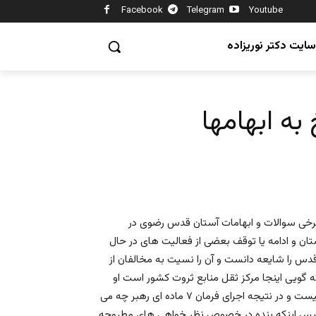
Facebook
Telegram
Youtube
سایت دکتر نوریزاده
ه ابهامها
ى سوالات و ابهامات آستان قدس رضوی در
ان و ادامه يا توقف بعضى از فعاليت هاى در حال
دس را شایعه دانست و آن را نسیت به مخالفان از
ه گویی اینجا مرکز ثقل منابع ثروت کشور است او
همچنین در مورد دليل ارسال نكردن بودجه و خدمات به استانها چيست و در نتيجه اجراى فرمان ٧ ماده اى رهبر چه مى
پس اينكه بنده در خصوص نظر خواهى هاى مطروحه