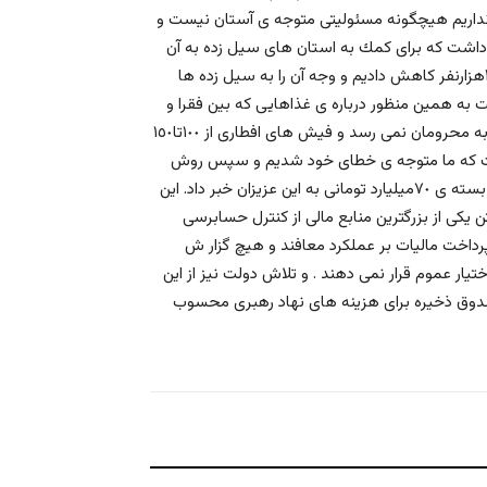
 نداريم هيچگونه مسئوليتى متوجه ى آستان نيست و
داشت كه براى كمك به استان هاى سيل زده به آن
مناطق سر زدم و با بررسى وضعيت مردم ١٢هزار افطار روزانه را به ٣هزارنفر كاهش داديم و وجه آن را به سيل زده ها
ت به همين منظور درباره ى غذاهايى كه بين فقرا و
محروما ن از طرف آستان توزيع مى شد برخى آمدند و گفتند غذاها به محرومان نمى رسد و فيش هاى افطارى از ١٠٠تا١٥٠
 دست كه ما متوجه ى خطاى خود شديم و سپس روش
خود را تغيير داديم مروى در خصوص كمك به سيل زدگان از تقديم بسته ى ٧٠ميليارد تومانى به اين عزيزان خبر داد. این
یکی از بزرگترین منابع مالی از کنترل حسابرسی
داخت مالیات بر عملکرد معافند و هیچ گزار ش
تیار عموم قرار نمی دهند . و تلاش دولت نیز از این
ق ذخیره برای هزینه های نهاد رهبری محسوب