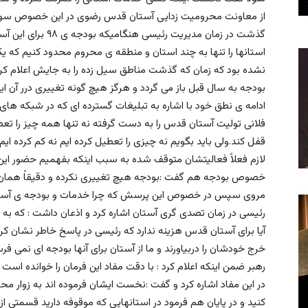
از معاونت محروميت زدايى آستان قدس رضوى در اين خصوص سوال ك
گذشت در زمان مديريت
استانها را تنها به چند استان و منطقه ى محروم محدود كنيم 
نشده بود كه زمان كه گذشت مناطق سيل زده را به جايش اعلام كرد
بودجه به سال قبل باز مى گردد و هرگز هيچ گونه تغييرى درر آن اي
ادامه ى نطق خود با اشاره به تبليغات گسترده اى كه در شبكه هاى م
فلانى توليت آستان قدس را به دست گرفته نه تنها همه چيز را تع
قفل كند.ولى بايد بگويم نه چيزى را تعطيل كرده ايم نه كم كرده ايم
لازم فعلاً فعاليتشان متوقف شده به سبب اينكه بفهميم حضور اين
مروى سپس در خصوص اين پرسش كه چرا خدمات و بودجه ى آستان ب
رئيسى در زمان تصدى گرى آستان اشاره كرد و اذعان داشت : كه به ا
آيا براى آستان قدس هزينه ندارد كه رئيسى در پاسخ خاطر نشان كرد
خرج خودشان را دربياورند و ما از آستان براى آنها بودجه اى نمى ف
رهبر ضمن اينكه اعلام كرد : با دقت مفاد اين فرمان را خوانده اس
در اين مفاد اشاره كرد و گفت :نخست ايشان فرموده اند به زوار 
كنيد و در پايان هم فرمود در استانهايى كه موقوفه داريد قسمتى از 