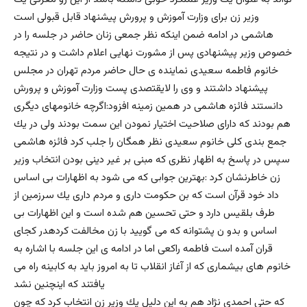
وزير زن براى وزارت آموزش و پرورش پيشنهاد قابل قبولى است
هاشمى در ادامه ضمن اينكه نظر جمعى زنان حاضر در جلسه را در
خصوص وزير پيشنهادى پس از مشورت نهايى اعلام داشت و در نتيجه
خانوم فاطمه سعيدى نماينده ى حال حاضر مردم تهران در مجلس
پيشنهاد داشتند و وى را لايقتصدى پست وزارت آموزش و پرورش
دانستند فائزه هاشمى در همين زمينه افزود:اگرچه خانومهاى ديگرى
هم بودند كه داراى صلاحيت اختيار نمودن اين سمت بودند ولى در يك
جمع بندى كلى خانوم سعيدى نظر همگان را جلب كرد فائزه هاشمى
سپس در پاسخ به اظهار نظرى كه مبنى بر غير دينى بودن انتخاب وزير
زن خاطرنشان كرد :بهترين جوابى كه مى شود به اظهارات بى اساس
داد خود قرآن است كه بن حكومت دارى و مردم دارى يك سرزمين از
طرف بلقيس دارد و حتى تحسين هم شده است و اين اظهارات بى
اساس و بدو ن پشتوانه كه مى گوييد با زن مخالفت كردهدر كجاى
قران آمده است فاطمه راكعى اما در ادامه ى اين جلسه با اشاره به
خانوم هاى بيشمارى كه از آغاز انقلاب تا به امروز بايد به كابينه راه مى
يافتند كه اينچنين نشد
كه حتى احمدى نژاد هم به اين دليل يك وزير زن انتخاب كرد كه چون