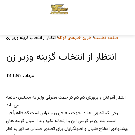
صفحه نخست
آخرین خبرهای کوتاه
انتظار از انتخاب گزینه وزیر زن
انتظار از انتخاب گزینه وزیر زن
18 مرداد , 1398
انتظار آموزش و پرورش كم كم در جهت معرفى وزير به مجلس خاتمه
مى يابد
برخى گمانه زنى ها در جهت معرفى وزير براين است كه ظاهراً قرار
است يك زن بر كرسى اين وزارتخانه تكيه زند از ميان گزينه هاى
پيشنهادى اصلاح طلبان و اصولگرايان براى تصدى صندلى مذكور به نظر