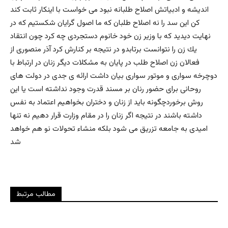
انديشه و ادبياتش اصلاح طلبانه نبود مى خواست با اينكار ثابت كند
كن اين سد را نه اصلاح طلبان كه ما اصول گرايان شكستيم كه در
نهايت ديديد كه با وزير زن خود خانوم دستجردى چه كرد چون انتقاد
يك زن را نتوانست برتابدو در نتيجه بر كنارش كرد آذر منصورى از
فعالان زن اصلاح طلب در پايان به مشكلات ديگر زنان در ارتباط با
دوچرخه سوارى و موتور سوارى بيان داشت ارائه ى جدى در دولت هاى
روحانى براى حضور رنان بر مسند قدرت وجود نداشته است يا اين
روش برخوردچگونه بايد از زنان و دختران بخواهيم اعتماد به نفس
داشته باشند در نتيجه اگر زنان را در مقام وزارت قرار دهيم نه تنها
اميدى به جامعه تزريق مى شود بلكه منشاء تحولات نو هم خواهد
شد
مطالب مرتبط