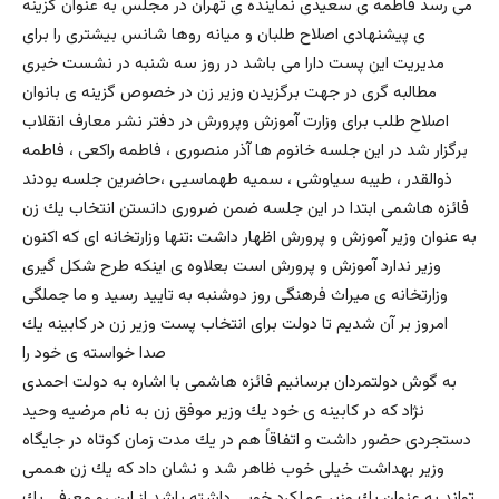
مى رسد فاطمه ى سعيدى نماينده ى تهران در مجلس به عنوان گزينه
ى پيشنهادى اصلاح طلبان و ميانه روها شانس بيشترى را براى
مديريت اين پست دارا مى باشد در روز سه شنبه در نشست خبرى
مطالبه گرى در جهت برگزيدن وزير زن در خصوص گزينه ى بانوان
اصلاح طلب براى وزارت آموزش وپرورش در دفتر نشر معارف انقلاب
برگزار شد در اين جلسه خانوم ها آذر منصورى ، فاطمه راكعى ، فاطمه
ذوالقدر ، طيبه سياوشى ، سميه طهماسيى ،حاضرين جلسه بودند
فائزه هاشمى ابتدا در اين جلسه ضمن ضرورى دانستن انتخاب يك زن
به عنوان وزير آموزش و پرورش اظهار داشت :تنها وزارتخانه اى كه اكنون
وزير ندارد آموزش و پرورش است بعلاوه ى اينكه طرح شكل گيرى
وزارتخانه ى ميراث فرهنگى روز دوشنبه به تاييد رسيد و ما جملگى
امروز بر آن شديم تا دولت براى انتخاب پست وزير زن در كابينه يك
صدا خواسته ى خود را
به گوش دولتمردان برسانيم فائزه هاشمى با اشاره به دولت احمدى
نژاد كه در كابينه ى خود يك وزير موفق زن به نام مرضيه وحيد
دستجردى حضور داشت و اتفاقاً هم در يك مدت زمان كوتاه در جايگاه
وزير بهداشت خيلى خوب ظاهر شد و نشان داد كه يك زن هممى
تواند به عنوان يك وزير عملكرد خوبى داشته باشد از اين رو معرفى يك