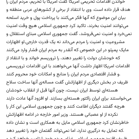
خواندن اقدامات تحریمی امریکا گفت امریکا با تحریم، مردم ایران را
هدف قرار داده است. وی با انتقاد از برخی از کشورهای عربی منطقه و
بیان این موضوع که آنها فکر می‌کنند با پرداخت پول و خرید اسلحه
می‌توانند امنیت بخرند، تاکید کرد جمهوری اسلامی هیچ وقت امنیت
نمی‌خرد و امنیت نمی‌فروشد، گفت جمهوری اسلامی مبنای استقلال و
مشروعیت و امنیت را مردم می‌داند نه یک قدرت خارجی.او اظهارات
مایک پمپئو در این خصوص که آنقدر به مردم ایران فشار وارد می‌کنند
که خودشان دولت را تغییر دهند، را تروریسم خواند و با انتقاد از
اقدامات امریکا اظهار داشت آنها می‌خواهند با این اقدامات تروریسمی
و فشار اقتصادی مردم ایران را منابع و امکانات خود محروم کنند.
ظریف در بخش دیگری از اظهاراتش گفت مساله‌ی آنها ساخت سلاح
هسته‌ای توسط ایران نیست، چون آنها قبل از انقلاب خودشان
می‌خواستند برای ایران راکتور هسته‌ای بسازند. او افزود آنها عادت دارند
هرچه گفتند دیگران اطاعت کنند و چون جمهوری اسلامی این کار را
نکرده از او عصبانی هستند. وزیر امور خارجه در ادامه اظهاراتش
خاطرنشان کرد جمهوری اسلامی مایل به همکاری است و نشان داده
که تمایل به درگیری ندارد، اما نمی‌تواند گفتمان خود را تغییر دهد.
ظریف افزود جمهوری اسلامی غذای مردم خود را تامین خواهد کرد و