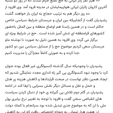
۸۴ هزار نفر زائر ايرانى به حج تمتع اعزام شدند كه در روز دو شنبه
آخرين كاروان زائران ايرانى هواپيمايشان در مدينه فرود آمد .وی افزود از
ده روز دیگر هم به ترتيب حجاج به ايران باز خواهند گشت.
رشيديان گفت از آنجاييكه بين ايران و عربستان شرايط سياسى خاصى
حاكم است و در همين راستا هم اوضاع منطقه و بين الملل باحضور
كشورهاى فرامنطقه اى تنش آميز شده است . حج در شرايط ويژه اى
برگزار مى گردد .وی افزود به همین دلیل به صورت نا نوشته ماو
عربستان سعى كرديم موضوع حج را از مسايل سياسى بين دو كشور
جدا كرده و به صورتى كاملاً مجزأ آن را مديريت كنيم.
رشيديان با وجوديكه سال گذشته كنسولگرى غير فعال بوده عنوان
كرد با وجود نبود كنسولگرى پى گير راه اندازى مجدد نماينگى شديم كه
ايجاد همين دفتر توانست در مبحث قراردادها و كاهش هزينه ى هتل
و حمل و نقل و مسائل ديگر نقش بسزايى را ايفا كند در ادامه
رشيديان در گام دوم تلاش پى گيرانه ى خود از دنبال كردن سياست
هاى انقباضى سخن گفت و افزود با توجه به تغيير نرخ برابرى پول
ملى با ارز كه به موضوع جدى تبديل شده بود سرانجام با كمك دولت
ارز هفت هزار تومانى به حجاج اختصاص يافت كه اين به كاهش