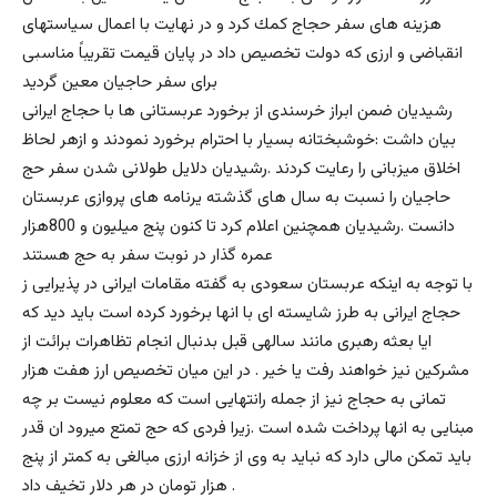
هزينه هاى سفر حجاج كمك كرد و در نهايت با اعمال سياستهاى
انقباضى و ارزى كه دولت تخصيص داد در پايان قيمت تقريباً مناسبى
براى سفر حاجيان معين گرديد
رشيديان ضمن ابراز خرسندى از برخورد عربستانى ها با حجاج ايرانى
بيان داشت :خوشبختانه بسيار با احترام برخورد نمودند و ازهر لحاظ
اخلاق ميزبانى را رعايت كردند .رشيديان دلايل طولانى شدن سفر حج
حاجيان را نسبت به سال هاى گذشته یرنامه هاى پروازى عربستان
دانست .رشيديان همچنین اعلام كرد تا كنون پنج ميليون و 800هزار
عمره گذار در نوبت سفر به حج هستند
با توجه به اینکه عربستان سعودی به گفته مقامات ایرانی در پذیرایی ز
حجاج ایرانی به طرز شایسته ای با انها برخورد کرده است باید دید که
ایا بعثه رهبری مانند سالهی قبل بدنبال انجام تظاهرات برائت از
مشرکین نیز خواهند رفت یا خیر . در این میان تخصیص ارز هفت هزار
تمانی به حجاج نیز از جمله رانتهایی است که معلوم نیست بر چه
مبنایی به انها پرداخت شده است .زیرا فردی که حج تمتع میرود ان قدر
باید تمکن مالی دارد که نباید به وی از خزانه ارزی مبالغی به کمتر از پنج
هزار تومان در هر دلار تخیف داد .