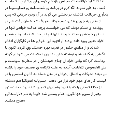
اند.تا شايد درانتخابات مجلس يازدهم کرسیهای بیشتری را تصاحب
کنند . به طور نمونه الله كرم در برنامه ى شناسنامه ى صداوسيما در
يادآورى جريانات گذشته در بخشى مى گويد در آن زمان جريانى كه پس
از مدتى به جريان تندرو دوم خرداد معروف شد همان وقت هم در
روزنامه ى سلام بودند كه مى خواستند پرچم عدالت خواهى تنها در
دستان خودشان بماند هرچند اينها تنها در حد يك نماد بود و همان
افراد تغيير رويه داده بودند او افزود این نفوذی ها در کارگزاران ادغام
شدند و از مزایای حضور در قدرت بهره جستند وی افزود اکنون با
نگاهى به گفته ها و نوشته هاى مدعيان اصلاحات مى شود اينگونه
برداشت كرد كه وقتى افراد آن جناح خودشان را در شطرنج سياست و
على الخصوص انتخابات آينده به علت كارنامه ى ضعيف خود را بازنده
مى بينند تحركات و اعمال راديكال تر مثل حمله به قانون اساسى را در
ليست كار هاى مهم خود قرار مى دهند . نشریات اصولگرا هم مسئله
ارز ۴۲۰۰ تومانی را که با تایید رهبرایران تعیین شده بود و به دستور
رهبر از سوی جهانگیری اعلام رسمی شد دایما به نام دلاراسحاقی
مطرح میکنند