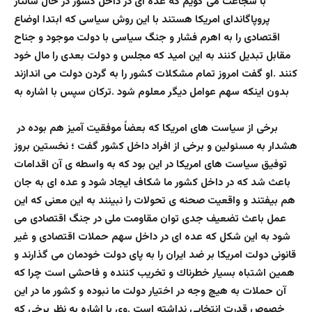
با شجاعت مى گويم كه عده اى در داخل كشور در حال شانتاژ
پروپاگانداى امريكا هستند با اين روش سياسى كه ابتدا اوضاع
اقتصادى را به اهرم فشار و جنگ سياسى با دولت موجود و جناح
مقابل تبديل كنند به اين اميد كه مجلس و دولت بعدى را مال خود
كنند .او گفت امروز تمام مشكلات كشور را به گردن دولت مى اندازند
بدون اينكه سهم عوامل ديگر معلوم شود .تركان سپس با اشاره به
برخى از سياست هاى امريكا كه بعضاً موفقيت آميز هم بوده در
هشدار به مسئولين و برخى از افراد داخل كشور گفت ؛ نخستين بروز
توفيق سياست هاى امريكا در اين بود که به واسطه ى آن اقدامات
باعث شد كه در داخل كشور ما شكاف ايجاد شود و عده اى به جان
هم بيفتند و واقعيت صحنه ى تحولات را نبينند به اين معنى كه اين
عمل باعث تضعيف جدى توان مقاومت ملى در جنگ اقتصادى مى
شود به اين شكل كه عده اى در داخل سهم حملات اقتصادى و غير
قانونى دولت امريكا بر ضد ايران را به پاى دولت خودمان مى گذارند و
همين اشتباه بسيار خطرناك و تخريب كننده و فاحشى است چرا كه
آن حملات به هيچ وجه در اختيار دولت ما نبوده و كشور ما در اين
خصوص قدرت انتخابى نداشته است .وی با اشاره به نظر برخى كه