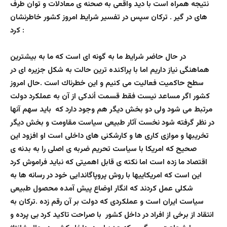
نتيجه همراه است با ديد واقعى به صحنه ى معادلات و توان طرف
هاى در گير . تركان سپس در تفسير شرايط امروز كشور خاطرنشان
كرد :
در حال حاضر شرايط ما به گونه اى است كه ما به بيشترين
هماهنگى نياز داريم اما با پراكنده ترين حالت به شكل جزيره اى در
سطح حاكميت فعاليت مى كنيم و اين خطرناك است .حال امروز
كشور اگر مساعد نيست فقط قسمت أندكى از آن به عملكرد دولت
مرتبط مى شود ولى دو بخش ديگر هم وجود دارد كه بايد سهم آنها
در نظر گرفته شود نخست آثار طبيعى سياست مقاومت و بخش ديگر
تخريبها و موازى كارى ها و كارشكنى هاى داخلى است او افزود اين
صحيح كه امريكا با سياست تحريم ضربه ى اصلى را به بدنه ى
اقتصاد ما زده است اما نكته ى قابل اهميتى كه نبايد فراموش كرد
اين است كه امريكاييها با روش پروپاگاندايى خود در رسانه ها به
شكلى عمل كردند كه انگار اوضاع پيش آمده محصول طبيعى
سياست ايران است و عملكردى كه دولت بر آن رقم زده .تركان به
انتقاد از برخى از افراد در داخل كشور با صراحت تاكيد كرد بى پرده و