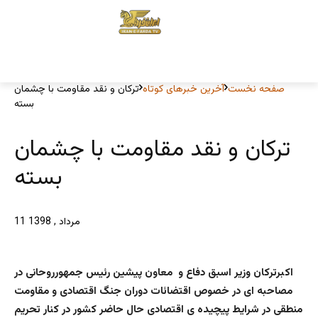
صفحه نخست
آخرین خبرهای کوتاه
ترکان و نقد مقاومت با چشمان
بسته
ترکان و نقد مقاومت با چشمان
بسته
11 مرداد , 1398
اكبرتركان وزیر اسبق دفاع و معاون پيشين رئيس جمهورروحانی در
مصاحبه ای در خصوص اقتضائات دوران جنگ اقتصادى و مقاومت
منطقى در شرايط پيچيده ى اقتصادى حال حاضر كشور در كنار تحريم