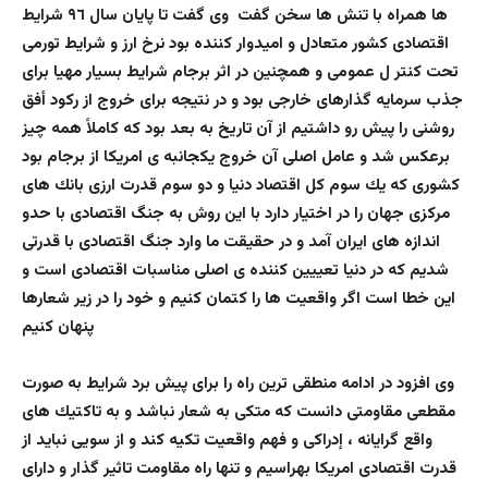
ها همراه با تنش ها سخن گفت وی گفت تا پايان سال ٩٦ شرايط
اقتصادى كشور متعادل و اميدوار كننده بود نرخ ارز و شرايط تورمى
تحت كنتر ل عمومى و همچنين در اثر برجام شرايط بسيار مهيا براى
جذب سرمايه گذارهاى خارجى بود و در نتيجه براى خروج از ركود أفق
روشنى را پيش رو داشتيم از آن تاريخ به بعد بود كه كاملاً همه چيز
برعكس شد و عامل اصلى آن خروج يكجانبه ى امريكا از برجام بود
كشورى كه يك سوم كل اقتصاد دنيا و دو سوم قدرت ارزى بانك هاى
مركزى جهان را در اختيار دارد با اين روش به جنگ اقتصادى با حدو
اندازه هاى ايران آمد و در حقيقت ما وارد جنگ اقتصادى با قدرتى
شديم كه در دنيا تعييين كننده ى اصلى مناسبات اقتصادى است و
اين خطا است اگر واقعيت ها را كتمان كنيم و خود را در زير شعارها
پنهان کنیم
وی افزود در ادامه منطقى ترين راه را براى پيش برد شرايط به صورت
مقطعى مقاومتى دانست كه متكى به شعار نباشد و به تاكتيك هاى
واقع گرايانه ، إدراكى و فهم واقعيت تكيه كند و از سويى نبايد از
قدرت اقتصادى امريكا بهراسيم و تنها راه مقاومت تاثير گذار و داراى