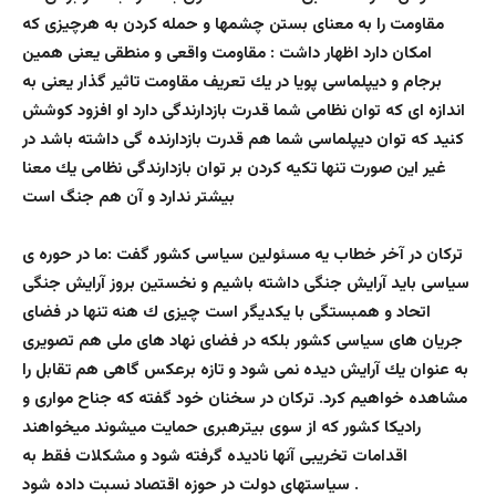
مقاومت را به معناى بستن چشمها و حمله كردن به هرچيزى كه
امكان دارد اظهار داشت : مقاومت واقعى و منطقى يعنى همين
برجام و ديپلماسى پويا در يك تعريف مقاومت تاثير گذار يعنى به
اندازه اى كه توان نظامى شما قدرت بازدارندگى دارد او افزود كوشش
كنيد كه توان ديپلماسى شما هم قدرت بازدارنده گى داشته باشد در
غير اين صورت تنها تكيه كردن بر توان بازدارندگى نظامى يك معنا
بيشتر ندارد و آن هم جنگ است
تركان در آخر خطاب يه مسئولين سياسى كشور گفت :ما در حوره ى
سياسى بايد آرايش جنگى داشته باشيم و نخستين بروز آرايش جنگى
اتحاد و همبستگى با يكديگر است چيزى ك هنه تنها در فضاى
جريان هاى سياسى كشور بلكه در فضاى نهاد هاى ملى هم تصويرى
به عنوان يك آرايش ديده نمى شود و تازه برعكس گاهى هم تقابل را
مشاهده خواهيم كرد. ترکان در سخنان خود گفته که جناح مواری و
رادیکا کشور که از سوی بیترهبری حمایت میشوند میخواهند
اقدامات تخریبی آنها نادیده گرفته شود و مشکلات فقط به
سیاستهای دولت در حوزه اقتصاد نسبت داده شود .