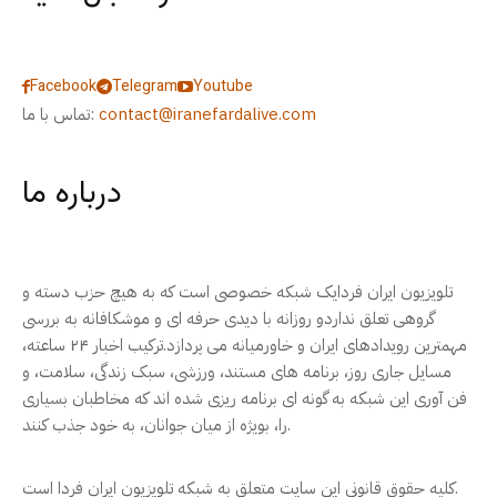
Facebook
Telegram
Youtube
contact@iranefardalive.com
تماس با ما:
درباره ما
تلویزیون ایران فردایک شبکه خصوصی است که به هیچ حزب دسته و
گروهی تعلق نداردو روزانه با دیدی حرفه ای و موشکافانه به بررسی
مهمترین رویدادهای ایران و خاورمیانه می پردازد.ترکیب اخبار ۲۴ ساعته،
مسایل جاری روز، برنامه های مستند، ورزشی، سبک زندگی، سلامت، و
فن آوری این شبکه به گونه ای برنامه ریزی شده اند که مخاطبان بسیاری
را، بویژه از میان جوانان، به خود جذب کنند.
کلیه حقوق قانونی این سایت متعلق به شبکه تلویزیون ایران فردا است.