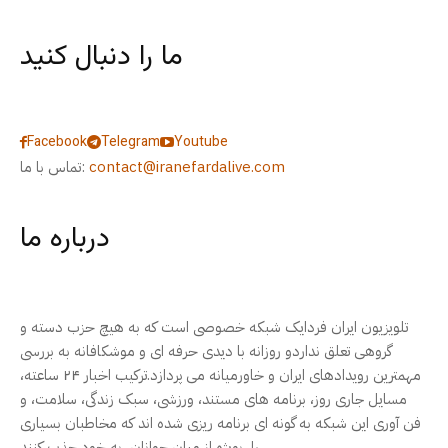
ما را دنبال کنید
Facebook
Telegram
Youtube
contact@iranefardalive.com
تماس با ما:
درباره ما
تلویزیون ایران فردایک شبکه خصوصی است که به هیچ حزب دسته و
گروهی تعلق نداردو روزانه با دیدی حرفه ای و موشکافانه به بررسی
مهمترین رویدادهای ایران و خاورمیانه می پردازد.ترکیب اخبار ۲۴ ساعته،
مسایل جاری روز، برنامه های مستند، ورزشی، سبک زندگی، سلامت، و
فن آوری این شبکه به گونه ای برنامه ریزی شده اند که مخاطبان بسیاری
را، بویژه از میان جوانان، به خود جذب کنند.