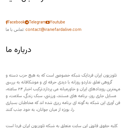
Facebook
Telegram
Youtube
contact@iranefardalive.com
تماس با ما:
درباره ما
تلویزیون ایران فردایک شبکه خصوصی است که به هیچ حزب دسته و
گروهی تعلق نداردو روزانه با دیدی حرفه ای و موشکافانه به بررسی
مهمترین رویدادهای ایران و خاورمیانه می پردازد.ترکیب اخبار ۲۴ ساعته،
مسایل جاری روز، برنامه های مستند، ورزشی، سبک زندگی، سلامت، و
فن آوری این شبکه به گونه ای برنامه ریزی شده اند که مخاطبان بسیاری
را، بویژه از میان جوانان، به خود جذب کنند.
کلیه حقوق قانونی این سایت متعلق به شبکه تلویزیون ایران فردا است.