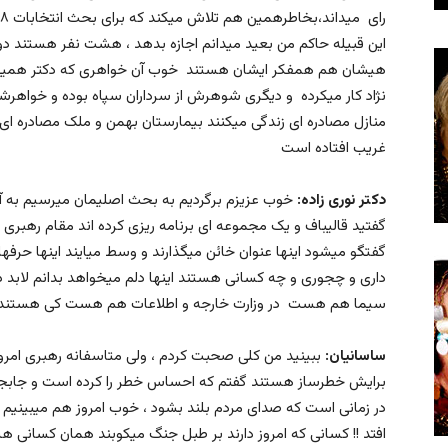
این قبیله حاکم من بعید میدانم اجازه بدهد ، هشت نفر هستند دو
هیشان هم همفکر ایشان هستند خوب آن خواهری که دکتر همیشه 
نژاد کار میکرده و دیگری شوهرش از سرداران سپاه بوده و خواهرشا
منازل مصادره ای زندگی میکنند بیمارستان بهمن و ملک مصادره ای ال
غریب افتاده است
دکتر نوری زاده:
خوب عزیزم برگردیم به بحث اصلیمان میرسیم به آقا
گفتید قالیباف و یک مجموعه ای برنامه ریزی کرده اند مقام رهبری ف
گفتگو میشود اینها عنوان خائن میگذارند و وسط میایند اینها حرفه
داری و چجوری و چه کسانی هستند اینها دلم میخواهد بدانم لابد د
سیما هم هست در وزارت خارجه و اطلاعات هم هست کی هستند ا
ساسانیان:
ببینید من کلی صحبت کردم ، ولی متاسفانه رهبری امروز
برایش خطرساز هستند گفتم که احساس خطر را کرده است و جابج
در زمانی است که صدای مردم بلند بشود ، خوب امروز هم میبینیم ک