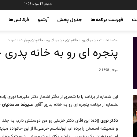
شنبه, 17 مرداد 1405
ت
فهرست برنامه‌ها
جدول پخش
آرشیو
فرکانس‌ها
صفحه نخست
پنجره‌ای رو به خانه پدری
پنجره ای رو به خانه پدری چهار شنبه ۲مرداد
پنجره ای رو به خانه پدری چهار
2 مرداد , 1398
این شماره از برنامه را با شعری از دفتر اشعار دکتر علیرضا نوری زا
خواهیم نشست.
شماره از برنامه پنجره ای رو به خانه پدری آقای
علیرضا ساسانیان
دکتر نوری زاده:
این اقای دکتر خزعلی رو من دوستش دارم، به چند دل
و همیشه اسمش را برده ام، ابولقاسم خزعلی،!! از این خانواده میاین
او نمیدهند، یک پرنسیبی دارد و دکتر است و حزبی درست کرده 