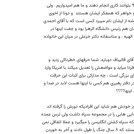
رای میداند،بخاطرهمین هم تلاش میکند که برای بحث انتخابات ۹۸ بتوانند کاری انجام دهند و ما هم امیدواریم . ولی
 خواهر که همفکر ایشان هستند و دوتا از اخوی
از ایشان نام میبرد کسی است که با آقای احمدی
ن هم رئیس دانشگاه الزهرا بود و جفت اینها در
هیه ، و متاسفانه دکتر خزعلی در میان این خانواده
ی قالیباف دوباره، شما حرفهای خطرناکی زدید و
ردا میاید و مواضعش را تعدیل میکند با امریکا وارد
ای بزرگی است ، چه مدارکی برای اثبات این حرفت
ر دفتر رهبری هم کسی با اینها هست لابد در صدا و
ینها؟؟؟؟
 خودش هم شاید این افرادیکه دورش را گرفته اند
ایی هایی را در مجموعه سپاه داشت ولی ترس عمده
ه سپاه کشتی انگلیسی را میگیرد و عملا اتفاقی نمی
افتد !! کسانی که امروز دارند بر طبل جنگ میکوبند همان کسانی هستند که ۸ سال جنگ را طول دادند و آخر به خوردن