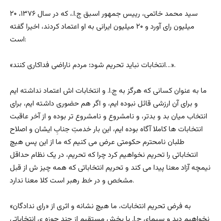
سید محمد خاتمی، رییس جمهور اسبق ج.ا.، که در سال ۱۳۷۶، ۲۰
میلیون رای آورد و ۲۰ میلیون ایرانی به او اعتماد کردند، اخیرا گفته
است:
«انتخابات نباید تحریم شود؛ مردم ناراضی فداکاری کنند…».
ما به عنوان کسانی که هرگز به ج.ا. و انتخابات اش اعتماد نداشته ایم
و برای آن ارزشی قائل نبوده ایم، و اگر هم حضوری داشته ایم، برای
انتخاب میان بد و بدتر، و نامشروع و نامشروع تر بوده و از آخر عاقبت
انتخابات ها کاملا آگاه بوده ایم، این بار خدمتِ جنابِ ایشان و اصلاح
طلبان نامحترم حکومتی عرض می کنیم که ما از این پس هیچ
انتخاباتی را تحریم نخواهیم کرد چرا که تحریم، در یک نظام حداقل
نیمچه آزاد معنا پیدا می کند و تحریم انتخاباتی که همه چیز ش از قبل
مشخص و در خط رهبر است کلا معنا ندارد.
به فرض تحریم انتخابات، ما هیچ نشانه و اثری از «رای ندادگان»
نخواهیم دید و سیمای ج.ا. با پخش مستقیم از چند حوزه ی انتخاباتی