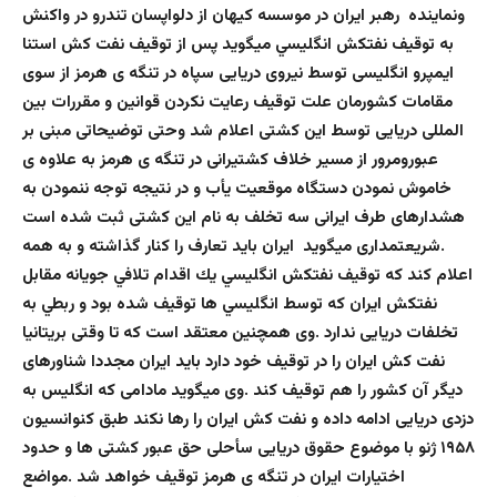
ونماینده رهبر ایران در موسسه کیهان از دلواپسان تندرو در واكنش
به توقيف نفتكش انگليسي میگوید پس از توقيف نفت كش استنا
ايمپرو انگليسى توسط نيروى دريايى سپاه در تنگه ى هرمز از سوى
مقامات كشورمان علت توقيف رعايت نكردن قوانين و مقررات بين
المللى دريايى توسط اين كشتى اعلام شد وحتى توضيحاتى مبنى بر
عبورومرور از مسير خلاف كشتيرانى در تنگه ى هرمز به علاوه ى
خاموش نمودن دستگاه موقعيت يأب و در نتيجه توجه ننمودن به
هشدارهاى طرف ايرانى سه تخلف به نام اين كشتى ثبت شده است
.شريعتمدارى میگوید ایران باید تعارف را کنار گذاشته و به همه
اعلام كند كه توقيف نفتكش انگليسي يك اقدام تلافي جويانه مقابل
نفتكش ايران كه توسط انگليسي ها توقيف شده بود و ربطي به
تخلفات دريايى ندارد .وی همچنین معتقد است که تا وقتى بريتانيا
نفت كش ايران را در توقيف خود دارد بايد ایران مجددا شناورهاى
ديگر آن كشور را هم توقيف کند .وی میگوید مادامى كه انگليس به
دزدى دريايى ادامه داده و نفت كش ايران را رها نكند طبق كنوانسيون
۱۹۵۸ ژنو با موضوع حقوق دريايى سأحلى حق عبور كشتى ها و حدود
اختيارات ايران در تنگه ى هرمز توقيف خواهد شد .مواضع