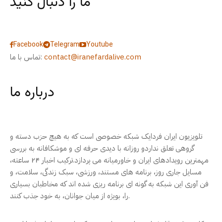
ما را دنبال کنید
Facebook
Telegram
Youtube
contact@iranefardalive.com
تماس با ما:
درباره ما
تلویزیون ایران فردایک شبکه خصوصی است که به هیچ حزب دسته و
گروهی تعلق نداردو روزانه با دیدی حرفه ای و موشکافانه به بررسی
مهمترین رویدادهای ایران و خاورمیانه می پردازد.ترکیب اخبار ۲۴ ساعته،
مسایل جاری روز، برنامه های مستند، ورزشی، سبک زندگی، سلامت، و
فن آوری این شبکه به گونه ای برنامه ریزی شده اند که مخاطبان بسیاری
را، بویژه از میان جوانان، به خود جذب کنند.