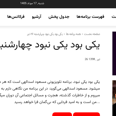
شنبه, 17 مرداد 1405
ت
فهرست برنامه‌ها
جدول پخش
آرشیو
فرکانس‌ها
صفحه نخست
همه برنامه ها
یکی بود یکی نبود چهارشنبه ۲۶ تیر
یکی بود یکی نبود چهارشنبه ۲۶ ت
26 تیر , 1398
یکی‌ بود یکی‌ نبود، برنامه تلویزیونی مسعود اسدالهی است که هر هف
میشود. مسعود اسدالهی می‌گوید: در این برنامه من نگاهی‌ دارم به زن
میروم و از خاطرات گذشته، هجرت و مسائل اجتماعی آن دوران میگویم 
من است و به امید فردایی که بی‌گمان فرا خواهد رسید….