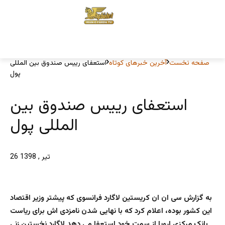
صفحه نخست
آخرین خبرهای کوتاه
استعفای رییس صندوق بین المللی
پول
استعفای رییس صندوق بین
المللی پول
26 تیر , 1398
به گزارش سی ان ان کریستین لاگارد فرانسوی که پیشتر وزیر اقتصاد
این کشور بوده، اعلام کرد که با نهایی شدن نامزدی اش برای ریاست
بانک مرکزی اروپا از سمت خود استعفا می دهد.لاگارد نخستین زنی