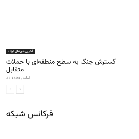
آخرین خبرهای کوتاه
گسترش جنگ به سطح منطقه‌ای با حملات
متقابل
26 اسفند , 1404
فرکانس شبکه