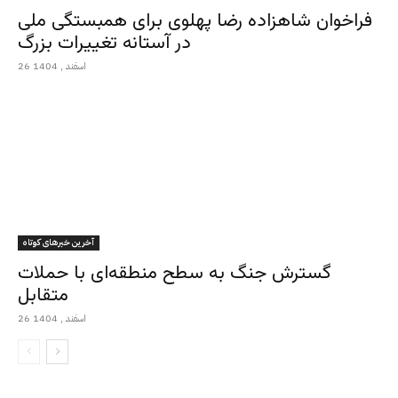
فراخوان شاهزاده رضا پهلوی برای همبستگی ملی
در آستانه تغییرات بزرگ
26 اسفند , 1404
آخرین خبرهای کوتاه
گسترش جنگ به سطح منطقه‌ای با حملات
متقابل
26 اسفند , 1404