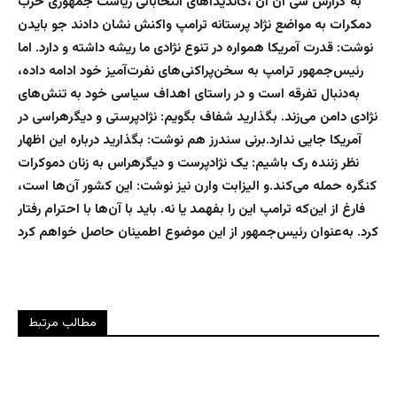
به گزارش سی ان ان ،کاندیداهای انتخاباتی ریاست جمهوری حزب
دمکرات به مواضع نژاد پرستانه ترامپ واکنش نشان دادند جو بایدن
نوشت: قدرت آمریکا همواره در تنوع نژادی ما ریشه داشته و دارد. اما
رئیس‌جمهور ترامپ به سخن‌پراکنی‌های نفرت‌آمیز خود ادامه داده،
به‌دنبال تفرقه است و در راستای اهداف سیاسی خود به تنش‌های
نژادی دامن می‌زند. بگذارید شفاف بگویم: نژادپرستی و دیگرهراسی در
آمریکا جایی ندارد.برنی سندرز هم نوشت: بگذارید درباره این اظهار
نظر زننده رک باشیم: یک نژادپرست و دیگرهراس به زنان دموکرات
کنگره حمله می‌کند.و الیزابت وارن نیز نوشت: این کشور آن‌ها است،
فارغ از این‌که ترامپ این را بفهمد یا نه. باید با آن‌ها با احترام رفتار
کرد. به‌عنوان رئیس‌جمهور از این موضوع اطمینان حاصل خواهم کرد
مطالب مرتبط