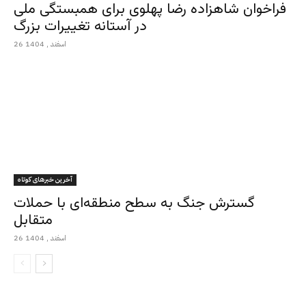
فراخوان شاهزاده رضا پهلوی برای همبستگی ملی
در آستانه تغییرات بزرگ
26 اسفند , 1404
آخرین خبرهای کوتاه
گسترش جنگ به سطح منطقه‌ای با حملات
متقابل
26 اسفند , 1404