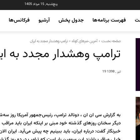
پنج‌شنبه, 15 مرداد 1405
ت
فهرست برنامه‌ها
جدول پخش
آرشیو
فرکانس‌ها
صفحه نخست
آخرین خبرهای کوتاه
ترامپ وهشدار مجدد به ایران
ترامپ وهشدار مجدد به ایر
19 تیر , 1398
به گزارش سی ان ان ، دونالد ترامپ، رئیس‌جمهور آمریکا روز سه‌شنب
دیگر سخنان روزهای گذشته خود مبنی بر اینکه ایران باید مراقب ب
خبرنگار گفت: درباره ایران، باید ببینیم چه پیش می‌آید. ایران الا
خیلی مراقب باشند.این سومین بار است که ترامپ در ده روز گذشته