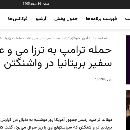
جمعه, 16 مرداد 1405
ت
فهرست برنامه‌ها
جدول پخش
آرشیو
فرکانس‌ها
حمله ترامپ به ترزا می و عدم ادامه همکاری با سفیر بریتانیا...
صفحه نخست
آخرین خبرهای کوتاه
حمله ترامپ به ترزا می و ع
سفیر بریتانیا در واشنگتن
18 تیر , 1398
دونالد ترامپ، رئیس‌جمهور آمریکا روز دوشنبه به دنبال درز گزار
بریتانیا در واشنگتن که سیاستهای وی را زیر سوال می‌برد، گفت که 