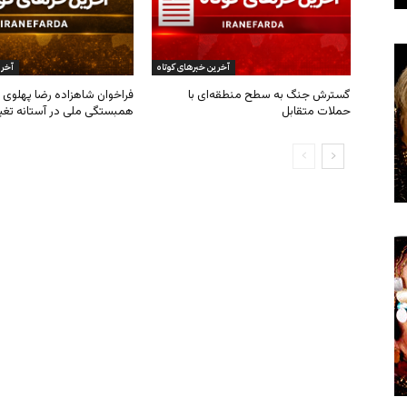
آخرین خبرهای کوتاه
آخری
گسترش جنگ به سطح منطقه‌ای با
فراخوان شاهزاده رضا پهلوی ب
حملات متقابل
همبستگی ملی در آستانه تغی