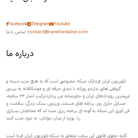
Facebook
Telegram
Youtube
contact@iranefardalive.com
تماس با ما:
درباره ما
تلویزیون ایران فردایک شبکه خصوصی است که به هیچ حزب دسته و
گروهی تعلق نداردو روزانه با دیدی حرفه ای و موشکافانه به بررسی
مهمترین رویدادهای ایران و خاورمیانه می پردازد.ترکیب اخبار ۲۴ ساعته،
مسایل جاری روز، برنامه های مستند، ورزشی، سبک زندگی، سلامت، و
فن آوری این شبکه به گونه ای برنامه ریزی شده اند که مخاطبان بسیاری
را، بویژه از میان جوانان، به خود جذب کنند.
کلیه حقوق قانونی این سایت متعلق به شبکه تلویزیون ایران فردا است.