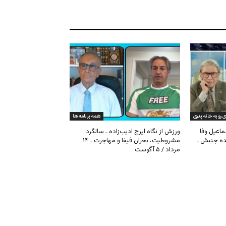
ی رو به خانه پدری
همه برنامه ها
ماعیل وفا
ورزش از نگاه ایرج ادیب‌زاده ـ سالگرد
نده جنبش ـ
مشروطیت، بحران فیفا و مهاجرت ـ ۱۴
مرداد / ۵ آگوست