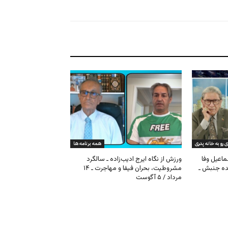
ی رو به خانه پدری
همه برنامه ها
ماعیل وفا
ورزش از نگاه ایرج ادیب‌زاده ـ سالگرد
نده جنبش ـ
مشروطیت، بحران فیفا و مهاجرت ـ ۱۴
مرداد / ۵ آگوست