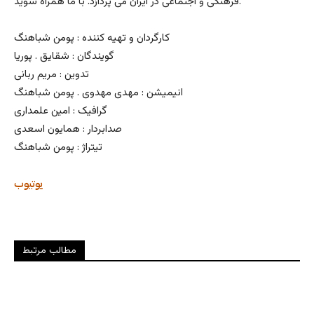
فرهنگی و اجتماعی در ایران می پردازد. با ما همراه شوید.
کارگردان و تهیه کننده : پومن شباهنگ
گویندگان : شقایق . پوریا
تدوین : مریم ربانی
انیمیشن : مهدی مهدوی . پومن شباهنگ
گرافیک : امین علمداری
صدابردار : همایون اسعدی
تیتراژ : پومن شباهنگ
یوتیوب
مطالب مرتبط