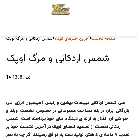
صفحه نخست
آخرین خبرهای کوتاه
شمس اردکانی و مرگ اوپک
شمس اردکانی و مرگ اوپک
14 تیر , 1398
على شمس اردكانى دیپلمات پیشین و رئيس كميسيون انرژى اتاق
بازرگانى ايران در يك مصاحبه مطبوعاتی در خصوص نشست اوپك و
حواشى آن الذكر به ارائه ى ديدگاه هاى خود پرداخته است .شمس
اردكانى نخست از تصميم اعضاى اوپك در آخرين نشست خود بر
تمديد ٩ ماهه ى كاهش توليد نفت به توافق رسيدند اگر چه به نفع