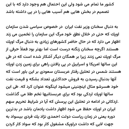
كشور ما تمام مى شود ولى اين احتمال هم وجود دارد كه با اين
تصميم در بخش هايى هم آسيب هايى را در پى داشته باشد
به دنبال سخنان وزير نفت ايران در خصوص سياسى شدن سازمان
اوپك كه حتى در خلال نطق خود مرگ اين سازمان را تخمين مى زند
اظهار مى دارد كه در حال حاضر كشورهاى زيادى به دنبال مرگ اوپك
هستند اگرچه سخنان زنگنه درست است اما بهتر بود فعلاً حرفى از
مرگ اوپك نمى زدند زيرا بر همگان ديگر آشكار شده است كه در طى
اين سالها امريكا و اسراييل در پى يافتن راهى براى زمين زدن اوپك
هستند شمس در تحليل رفتار عربستان سعودى بر اين باور است كه
آنها بدنبال رسيدن به فروش حداكثرى تعداد بشكه و قيمت نفت
خود هسرشو مثال اينچنينى ميشود اينگونه عنوان كرد كه. طى اين
سالها اوپك اردكى بود كه براى عربستانيها تخم طلا مى گذاشت
.اردكانى در ادامه در تحليل اين پرسش كه آيا در شرايط تحريم سهم
ايران در اوپك حفظ مى شود اظهار داشت يادمان باشد در بدترين
دوره يعنى در زمان رياست دولت احمدى نژاد يك فردى بيسواد به
جهت لابى كه داشت دراوپک مشغول کار بود که سواد کار کردن