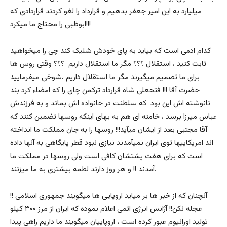
میلیارد به این امیر جعفر بدهیم و قرارداد را لغو کردند قراردادی که
ابوظبی را محتاج ما میکرد!!!
کدام ادمی است که بیاید به پای خودش شلیک کند چی را میخواهید
ثابت کنید ، استقلال ؟؟؟ مگر ما استقلال داریم ؟؟؟ وقتی روس ها
برای ما تصمیم میگیرند مگر ما استقلال داریم ،شوخی میفرمایید
حضرت آقا !!! فتحعلی شاه قرارداد ترکمن چای را که امضاء کرد بند
نانوشته اش این بود که سلطنت در خانواده اش بماند و به فرزندش
عباس میرزا برسد ، خامنه ای هم به بهای اینکه روسها تضمین کنند که
آقا مجتبی بعد از ایشان میآید!!! روسها را به جان مملکت ما انداخته
اند امریکاییها توی ایران نمیآمدند نیازی نبود قطر پایگاهی به آنها داده
است که برای هفت پشتشان کافی است ولی روسها در مملکت ما
آمدند !! و هر روز دارند لطمه بیشتری به ما میزنند.
آنچنان که از خبر ها بر میاید اروپایی ها میگویند جمهوری اسلامی !!
عجله نکن!! آژانس انرژی اتمی اعلام نموده که ایران از مرز ۳۰۰ کیلو
تولید اورانیوم عبور کرده است ، اروپاییان میگویند ما داریم راهی پیدا