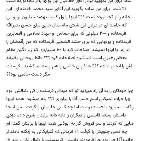
شما برای من بگویید برادر آقای حقانیان این پولها را از کجا آورده است
؟؟ شما برای من ساده بگویید این آقای سید محمد خامنه ای این
خانه را از گجا اورده است ؟؟؟ اینها را ول کنید، نهصد میلیون یورو یی
که خامنه ای در عرض این شش ماه سال جاری برای حسن نصرالله
فرستاده و ۲۰۰ میلونی که برای حماس و جهاد اسلامی و الصابرین
فرستاده و پولهایی که برای حشد الشعبی فرستاده که من رقمشان را
ندارم با اینها نمیشد اصلاحات کرد با ۱۰۰ میلیاردی که زیر نگین مقام
معظم رهبری است نمیشود اصلاحات کرد ؟؟؟ فقط روحانی وظیفه
اش را انجام نداده ؟؟؟ حالا پای خاتمی را هم وسط میکشید ، کرسنت
مگر دست خاتمی بود؟؟
چرا خودتان را به آن راه میزنید تو که میدانی کرسنت را کی دنبالش بود
چرا جرات نمیکنی اسم حسن آقا را بیاوری ؟؟؟ بله میشود همه اینها
راگفت . مبارزه با فساد درست اما چه کسی جلویش را گرفت ، من اینجا
داستان رستم قاسمی و دیگران را دانه دانه برایتان شرح دادم دزدی
هایی که کردند و سر فروش گاز به ابوذبی همه اینها را برایتان گفته ام
چه کسی جلویش را گرفت ؟؟ فرمانی که گلپایگانی به زنگنه دادند از
جانب آقا چی بود چرا فرمودند داستان کرسسنت را دنبال نکن ، باید ۱۸