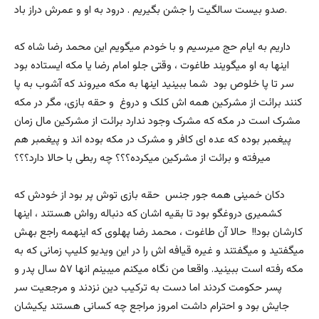
صدو بیست سالگیت را جشن بگیریم . درود به او و عمرش دراز باد.
داریم به ایام حج میرسیم و با خودم میگویم این محمد رضا شاه که
اینها به او میگویند طاغوت ، وقتی جلو امام رضا یا مکه ایستاده بود
سر تا پا خلوص بود شما ببینید اینها به مکه میروند که آشوب به پا
کنند برائت از مشرکین همه اش کلک و دروغ و حقه بازی، مگر در مکه
مشرک است در مکه که مشرک وجود ندارد برائت از مشرکین مال زمان
پیغمبر بوده که عده ای کافر و مشرک در مکه بوده اند و پیغمبر هم
میرفته و برائت از مشرکین میکرده؟؟؟ چه ربطی با حالا دارد؟؟؟
دکان خمینی همه جور جنس حقه بازی توش پر بود از خودش که
کشمیری دروغگو بود تا بقیه اشان که دنباله رواش هستند ، اینها
کارشان بود!! حالا آن طاغوت ، محمد رضا پهلوی که اینهمه راجع بهش
میگفتید و میگفتند و غیره قیافه اش را در این ویدیو کلیپ زمانی که به
مکه رفته است ببینید. واقعا من نگاه میکنم میبینم انها ۵۷ سال پدر و
پسر حکومت کردند اما دست به ترکیب دین نزدند و مرجعیت سر
جایش بود و احترام داشت امروز مراجع چه کسانی هستند یکیشان