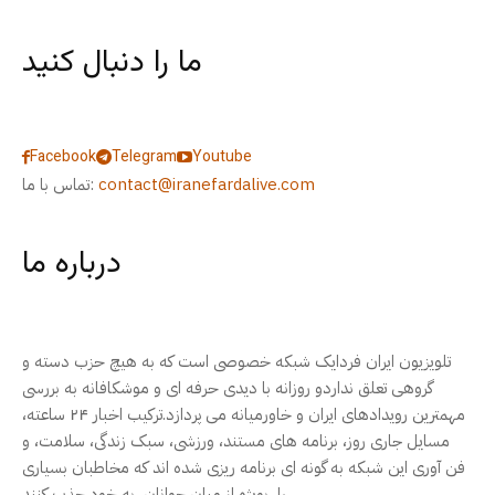
ما را دنبال کنید
Facebook
Telegram
Youtube
contact@iranefardalive.com
تماس با ما:
درباره ما
تلویزیون ایران فردایک شبکه خصوصی است که به هیچ حزب دسته و
گروهی تعلق نداردو روزانه با دیدی حرفه ای و موشکافانه به بررسی
مهمترین رویدادهای ایران و خاورمیانه می پردازد.ترکیب اخبار ۲۴ ساعته،
مسایل جاری روز، برنامه های مستند، ورزشی، سبک زندگی، سلامت، و
فن آوری این شبکه به گونه ای برنامه ریزی شده اند که مخاطبان بسیاری
را، بویژه از میان جوانان، به خود جذب کنند.