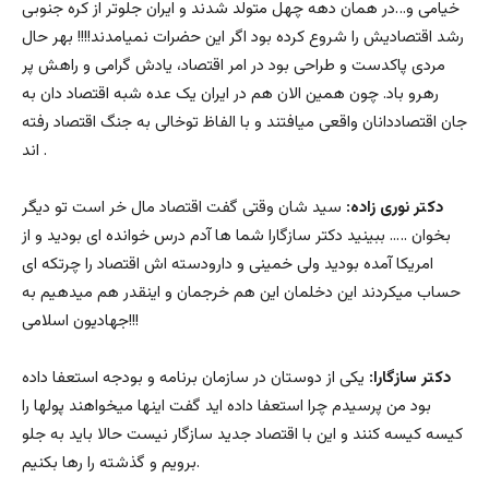
خیامی و…در همان دهه چهل متولد شدند و ایران جلوتر از کره جنوبی
رشد اقتصادیش را شروع کرده بود اگر این حضرات نمیامدند!!!! بهر حال
مردی پاکدست و طراحی بود در امر اقتصاد، یادش گرامی و راهش پر
رهرو باد. چون همین الان هم در ایران یک عده شبه اقتصاد دان به
جان اقتصاددانان واقعی میافتند و با الفاظ توخالی به جنگ اقتصاد رفته
اند .
دکتر نوری زاده:
سید شان وقتی گفت اقتصاد مال خر است تو دیگر
بخوان ….. ببینید دکتر سازگارا شما ها آدم درس خوانده ای بودید و از
امریکا آمده بودید ولی خمینی و دارودسته اش اقتصاد را چرتکه ای
حساب میکردند این دخلمان این هم خرجمان و اینقدر هم میدهیم به
جهادیون اسلامی!!!
دکتر سازگارا:
یکی از دوستان در سازمان برنامه و بودجه استعفا داده
بود من پرسیدم چرا استعفا داده اید گفت اینها میخواهند پولها را
کیسه کیسه کنند و این با اقتصاد جدید سازگار نیست حالا باید به جلو
برویم و گذشته را رها بکنیم.