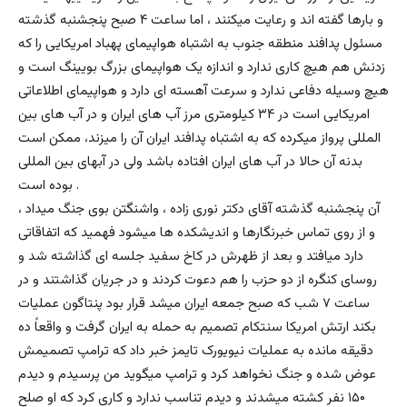
و بارها گفته اند و رعایت میکنند ، اما ساعت ۴ صبح پنجشنبه گذشته
مسئول پدافند منطقه جنوب به اشتباه هواپیمای پهباد امریکایی را که
زدنش هم هیچ کاری ندارد و اندازه یک هواپیمای بزرگ بویینگ است و
هیچ وسیله دفاعی ندارد و سرعت آهسته ای دارد و هواپیمای اطلاعاتی
امریکایی است در ۳۴ کیلومتری مرز آب های ایران و در آب های بین
المللی پرواز میکرده که به اشتباه پدافند ایران آن را میزند، ممکن است
بدنه آن حالا در آب های ایران افتاده باشد ولی در آبهای بین المللی
بوده است .
آن پنجشنبه گذشته آقای دکتر نوری زاده ، واشنگتن بوی جنگ میداد ،
و از روی تماس خبرنگارها و اندیشکده ها میشود فهمید که اتفاقاتی
دارد میافتد و بعد از ظهرش در کاخ سفید جلسه ای گذاشته شد و
روسای کنگره از دو حزب را هم دعوت کردند و در جریان گذاشتند و در
ساعت ۷ شب که صبح جمعه ایران میشد قرار بود پنتاگون عملیات
بکند ارتش امریکا سنتکام تصمیم به حمله به ایران گرفت و واقعاً ده
دقیقه مانده به عملیات نیویورک تایمز خبر داد که ترامپ تصمیمش
عوض شده و جنگ نخواهد کرد و ترامپ میگوید من پرسیدم و دیدم
۱۵۰ نفر کشته میشدند و دیدم تناسب ندارد و کاری کرد که او صلح