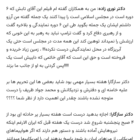
دکتر نوری زاده:
من به همکاران گفته ام فیلم این آقای تابش که ۶
دوره است در مجلس اسلامی است را پیدا کنند یک جمله گفته من آرزو
داشتم ایشان یک جمله بگوید طی این ۶ دوره نمایندگی و بلاخره گفت
و از رهبری دفاع کرد و گفت ترامپ نباید به رهبر به این خوبی که
ارزشش را نمیداند توهین کند این همه مدت در مجلس است حتی یک
آبریزگاه در محل نمایندگیش درست نکرده!!! ، زمین زیاد خریده و
فروخته است و حق این است که آقای خاتمی که داییش است یک
پس گردنی به او از جانب ما بزند!!!!!
دکتر سازگارا هفته بسیار مهمی بود شاید بعضی ها این تحریم ها بر
علیه خامنه ای و دفترش و نزدیکانش و محمد جواد ظریف را درست
متوجه نشده باشند چقدر این اهمیت دارد از نظر شما ؟؟؟؟
دکتر سازگارا:
اجازه بدهید درست است هفته بسیار پر حادثه ای بود از
۴ صبح پنجشنبه شروع شد درست یک هفته قبل که ایران الارغم اینکه
نیروهایش آماده باشند و دستور هم دارند که اگر هواپیماهای
امریکایی از مرزهای ایران رد شود پاسخ بدهند این را امریکاییها میدانند