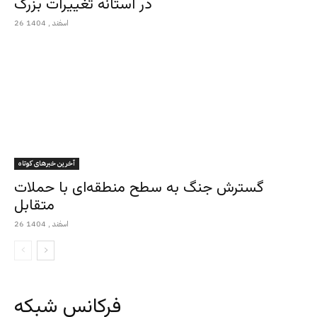
در آستانه تغییرات بزرگ
26 اسفند , 1404
آخرین خبرهای کوتاه
گسترش جنگ به سطح منطقه‌ای با حملات
متقابل
26 اسفند , 1404
فرکانس شبکه