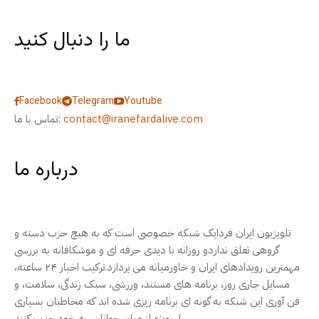
ما را دنبال کنید
Facebook
Telegram
Youtube
contact@iranefardalive.com
تماس با ما:
درباره ما
تلویزیون ایران فردایک شبکه خصوصی است که به هیچ حزب دسته و
گروهی تعلق نداردو روزانه با دیدی حرفه ای و موشکافانه به بررسی
مهمترین رویدادهای ایران و خاورمیانه می پردازد.ترکیب اخبار ۲۴ ساعته،
مسایل جاری روز، برنامه های مستند، ورزشی، سبک زندگی، سلامت، و
فن آوری این شبکه به گونه ای برنامه ریزی شده اند که مخاطبان بسیاری
را، بویژه از میان جوانان، به خود جذب کنند.