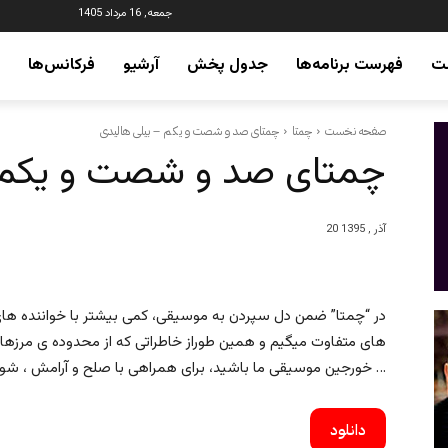
جمعه, 16 مرداد 1405
ت
فهرست برنامه‌ها
جدول پخش
آرشیو
فرکانس‌ها
صفحه نخست
چمتا
چمتای صد و شصت و یکم – بیلی هالیدی
چمتای صد و شصت و یکم –
20 آذر , 1395
در “چمتا” ضمن دل سپردن به موسیقی، کمی بیشتر با خواننده های
های متفاوت میگیم و همین طوراز خاطراتی که از محدوده ی مرزهای
خورجین موسیقی ما باشید، برای همراهی با صلح و آرامش ، شور و هیجان و …
دانلود