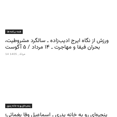
همه برنامه ها
ورزش از نگاه ایرج ادیب‌زاده ـ سالگرد مشروطیت،
بحران فیفا و مهاجرت ـ ۱۴ مرداد / ۵ آگوست
14 مرداد , 1405
پنجره‌ای رو به خانه پدری
پنجره‌ای رو به خانه پدری ـ اسماعیل وفا یغمائی؛