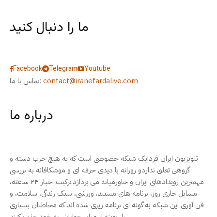
ما را دنبال کنید
Facebook
Telegram
Youtube
contact@iranefardalive.com
تماس با ما:
درباره ما
تلویزیون ایران فردایک شبکه خصوصی است که به هیچ حزب دسته و
گروهی تعلق نداردو روزانه با دیدی حرفه ای و موشکافانه به بررسی
مهمترین رویدادهای ایران و خاورمیانه می پردازد.ترکیب اخبار ۲۴ ساعته،
مسایل جاری روز، برنامه های مستند، ورزشی، سبک زندگی، سلامت، و
فن آوری این شبکه به گونه ای برنامه ریزی شده اند که مخاطبان بسیاری
را، بویژه از میان جوانان، به خود جذب کنند.