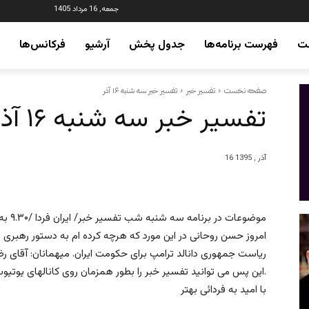
جمعه, 16 مرداد 1405
ت
فهرست برنامه‌ها
جدول پخش
آرشیو
فرکانس‌ها
صفحه نخست
تفسیر خبر
تفسیر خبر سه شنبه ۱۶ آذر
تفسیر خبر سه شنبه ۱۶ آذر
16 آذر , 1395
موضوعا
امروز حسن روحانی در این مورد که هرچه کرده ام به دستور رهبری 
ریاست جمهوری دانالد ترامپ برای حکومت ایران. میهمانان: آقای ر
این پس می توانید تفسیر خبر را بطور همزمان روی کانالهای یوتیوب و فیسبوک نیز تماشا کنید.
با امید به فردائی بهتر