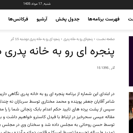
شنبه, 17 مرداد 1405
ت
فهرست برنامه‌ها
جدول پخش
آرشیو
فرکانس‌ها
صفحه نخست
پنجره‌ای رو به خانه پدری
پنجره ای رو به خانه پدری دوشنبه 15 آذر
پنجره ای رو به خانه پدری دوشنب
15 آذر , 1395
در ابتدای این شماره از برنامه پنجره ای رو به خانه پدری نگاهی دا
شاعر آقایان جعفر پوینده و محمد مختاری توسط سربازان نه چندان 
سپس از پشت پرده های تایید حکم اعدام بابک زنجانی شما را را مطل
توسط حسن روحانی به مجلس داده شد و سخنان وی در مجلس با ش
تمدید ۱۰ ساله تحریمها توسط امریکا و قانون دماتو و آینده