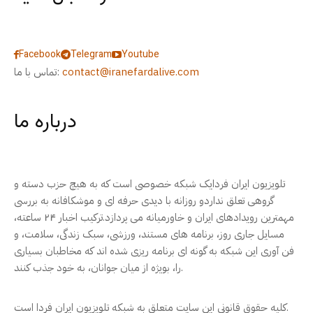
Facebook
Telegram
Youtube
contact@iranefardalive.com
تماس با ما:
درباره ما
تلویزیون ایران فردایک شبکه خصوصی است که به هیچ حزب دسته و
گروهی تعلق نداردو روزانه با دیدی حرفه ای و موشکافانه به بررسی
مهمترین رویدادهای ایران و خاورمیانه می پردازد.ترکیب اخبار ۲۴ ساعته،
مسایل جاری روز، برنامه های مستند، ورزشی، سبک زندگی، سلامت، و
فن آوری این شبکه به گونه ای برنامه ریزی شده اند که مخاطبان بسیاری
را، بویژه از میان جوانان، به خود جذب کنند.
کلیه حقوق قانونی این سایت متعلق به شبکه تلویزیون ایران فردا است.