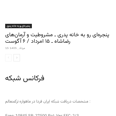
پنجره‌ای رو به خانه پدری
پنجره‌ای رو به خانه پدری ـ مشروطیت و آرمان‌های
رضاشاه ـ ۱۵ امرداد / ۶ آگوست
15 مرداد , 1405
فرکانس شبکه
مشخصات دریافت شبکه ایران فردا در ماهواره ترکمنعالم :
Freq: 10845 SR: 27500 Pol: Ver FEC: 2/3