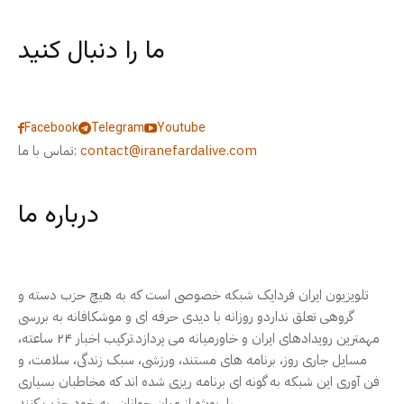
ما را دنبال کنید
Facebook
Telegram
Youtube
contact@iranefardalive.com
تماس با ما:
درباره ما
تلویزیون ایران فردایک شبکه خصوصی است که به هیچ حزب دسته و
گروهی تعلق نداردو روزانه با دیدی حرفه ای و موشکافانه به بررسی
مهمترین رویدادهای ایران و خاورمیانه می پردازد.ترکیب اخبار ۲۴ ساعته،
مسایل جاری روز، برنامه های مستند، ورزشی، سبک زندگی، سلامت، و
فن آوری این شبکه به گونه ای برنامه ریزی شده اند که مخاطبان بسیاری
را، بویژه از میان جوانان، به خود جذب کنند.