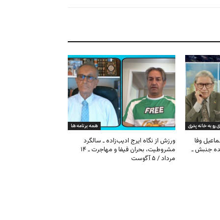
ی رو به خانه پدری
همه برنامه ها
ماعیل وفا
ورزش از نگاه ایرج ادیب‌زاده ـ سالگرد
نده جنبش ـ
مشروطیت، بحران فیفا و مهاجرت ـ ۱۴
مرداد / ۵ آگوست