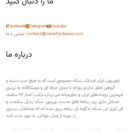
ما را دنبال کنید
Facebook
Telegram
Youtube
contact@iranefardalive.com
تماس با ما:
درباره ما
تلویزیون ایران فردایک شبکه خصوصی است که به هیچ حزب دسته و
گروهی تعلق نداردو روزانه با دیدی حرفه ای و موشکافانه به بررسی
مهمترین رویدادهای ایران و خاورمیانه می پردازد.ترکیب اخبار ۲۴ ساعته،
مسایل جاری روز، برنامه های مستند، ورزشی، سبک زندگی، سلامت، و
فن آوری این شبکه به گونه ای برنامه ریزی شده اند که مخاطبان بسیاری
را، بویژه از میان جوانان، به خود جذب کنند.