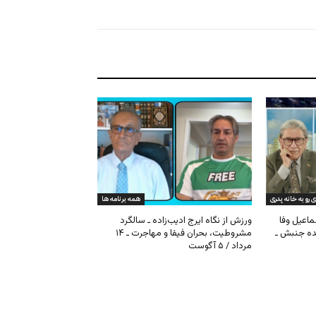
ی رو به خانه پدری
همه برنامه ها
ماعیل وفا
ورزش از نگاه ایرج ادیب‌زاده ـ سالگرد
نده جنبش ـ
مشروطیت، بحران فیفا و مهاجرت ـ ۱۴
مرداد / ۵ آگوست