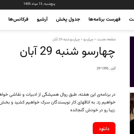
پنج‌شنبه, 15 مرداد 1405
ت
فهرست برنامه‌ها
جدول پخش
آرشیو
فرکانس‌ها
صفحه نخست
چهارسو
چهارسو شنبه 29 آبان
چهارسو شنبه 29 آبان
29 آبان , 1395
در برنامه‌ی این هفته، طبق روال همیشگی از ادبیات و نقاشی خو
خواهیم زد. به اتاقهای کار نویسندگان سرک خواهیم کشید و بخش 
زیبا رو در خودش گنجانده.
دانلود