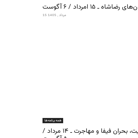
ـ ۱۵ امرداد / ۶ آگوست
15 مرداد , 1405
همه برنامه ها
ورزش از نگاه ایرج ادیب‌زاده ـ سالگرد مشروطیت، بحران فیفا و مهاجرت ـ ۱۴ مرداد /