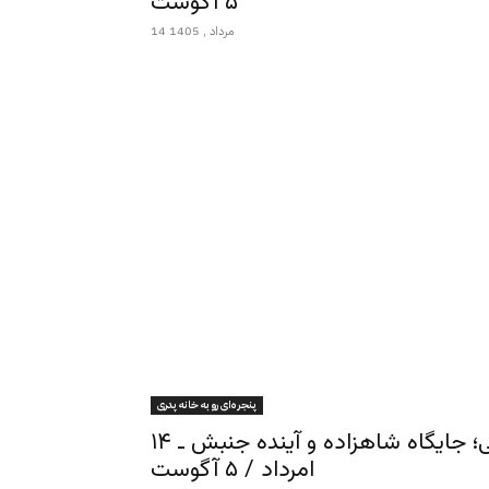
۵ آگوست
14 مرداد , 1405
پنجره‌ای رو به خانه پدری
پنجره‌ای رو به خانه پدری ـ اسماعیل وفا یغمائی؛ جایگاه شاهزاده و آینده جنبش ـ ۱۴
امرداد / ۵ آگوست