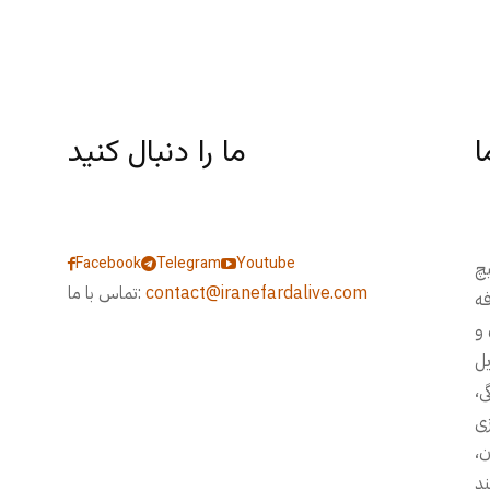
ا
ما را دنبال کنید
Facebook
Telegram
Youtube
یچ
contact@iranefardalive.com
تماس با ما:
فه
 و
، مسایل
ی،
زی
ن،