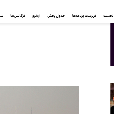
جمعه, 16 مرداد 1405
نخست
فهرست برنامه‌ها
جدول پخش
آرشیو
فرکانس‌ها
سای