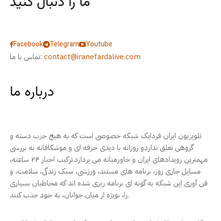
ما را دنبال کنید
Facebook
Telegram
Youtube
contact@iranefardalive.com
تماس با ما:
درباره ما
تلویزیون ایران فردایک شبکه خصوصی است که به هیچ حزب دسته و
گروهی تعلق نداردو روزانه با دیدی حرفه ای و موشکافانه به بررسی
مهمترین رویدادهای ایران و خاورمیانه می پردازد.ترکیب اخبار ۲۴ ساعته،
مسایل جاری روز، برنامه های مستند، ورزشی، سبک زندگی، سلامت، و
فن آوری این شبکه به گونه ای برنامه ریزی شده اند که مخاطبان بسیاری
را، بویژه از میان جوانان، به خود جذب کنند.