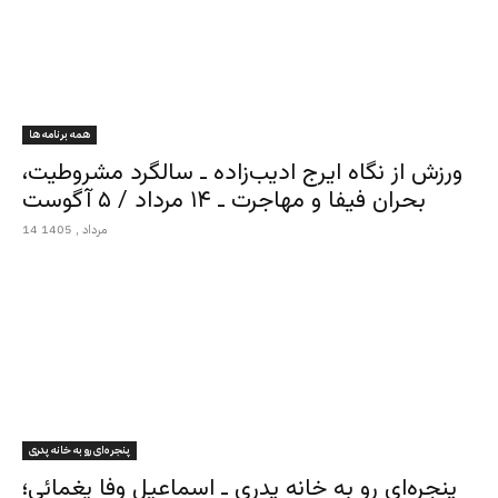
همه برنامه ها
ورزش از نگاه ایرج ادیب‌زاده ـ سالگرد مشروطیت،
بحران فیفا و مهاجرت ـ ۱۴ مرداد / ۵ آگوست
14 مرداد , 1405
پنجره‌ای رو به خانه پدری
پنجره‌ای رو به خانه پدری ـ اسماعیل وفا یغمائی؛