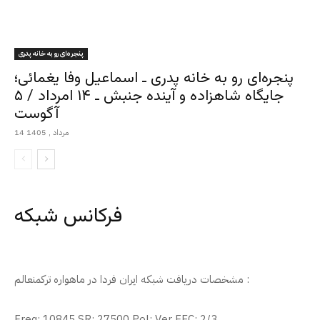
پنجره‌ای رو به خانه پدری
پنجره‌ای رو به خانه پدری ـ اسماعیل وفا یغمائی؛
جایگاه شاهزاده و آینده جنبش ـ ۱۴ امرداد / ۵
آگوست
14 مرداد , 1405
فرکانس شبکه
مشخصات دریافت شبکه ایران فردا در ماهواره ترکمنعالم :
Freq: 10845 SR: 27500 Pol: Ver FEC: 2/3