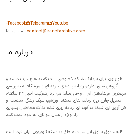
Facebook
Telegram
Youtube
contact@iranefardalive.com
تماس با ما:
درباره ما
تلویزیون ایران فردایک شبکه خصوصی است که به هیچ حزب دسته و
گروهی تعلق نداردو روزانه با دیدی حرفه ای و موشکافانه به بررسی
مهمترین رویدادهای ایران و خاورمیانه می پردازد.ترکیب اخبار ۲۴ ساعته،
مسایل جاری روز، برنامه های مستند، ورزشی، سبک زندگی، سلامت، و
فن آوری این شبکه به گونه ای برنامه ریزی شده اند که مخاطبان بسیاری
را، بویژه از میان جوانان، به خود جذب کنند.
کلیه حقوق قانونی این سایت متعلق به شبکه تلویزیون ایران فردا است.