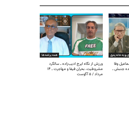
ی رو به خانه پدری
همه برنامه ها
ماعیل وفا
ورزش از نگاه ایرج ادیب‌زاده ـ سالگرد
نده جنبش ـ
مشروطیت، بحران فیفا و مهاجرت ـ ۱۴
مرداد / ۵ آگوست