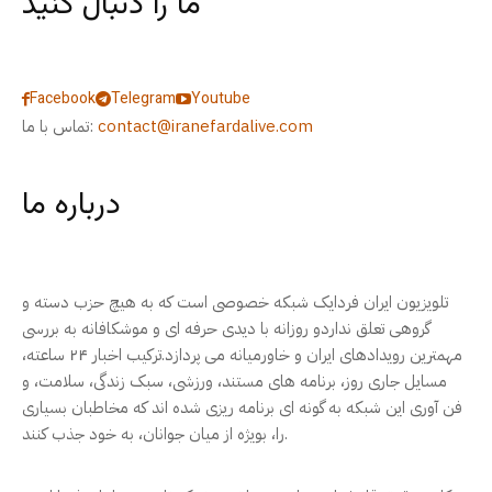
ما را دنبال کنید
Facebook
Telegram
Youtube
contact@iranefardalive.com
تماس با ما:
درباره ما
تلویزیون ایران فردایک شبکه خصوصی است که به هیچ حزب دسته و
گروهی تعلق نداردو روزانه با دیدی حرفه ای و موشکافانه به بررسی
مهمترین رویدادهای ایران و خاورمیانه می پردازد.ترکیب اخبار ۲۴ ساعته،
مسایل جاری روز، برنامه های مستند، ورزشی، سبک زندگی، سلامت، و
فن آوری این شبکه به گونه ای برنامه ریزی شده اند که مخاطبان بسیاری
را، بویژه از میان جوانان، به خود جذب کنند.