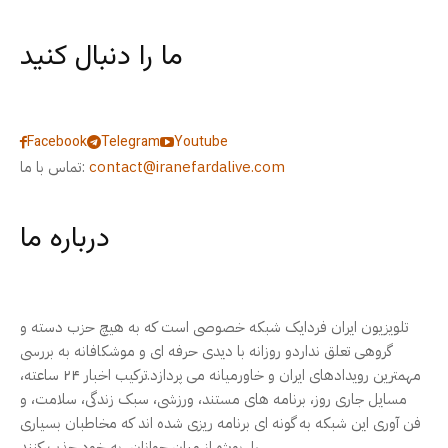
ما را دنبال کنید
Facebook
Telegram
Youtube
contact@iranefardalive.com
تماس با ما:
درباره ما
تلویزیون ایران فردایک شبکه خصوصی است که به هیچ حزب دسته و
گروهی تعلق نداردو روزانه با دیدی حرفه ای و موشکافانه به بررسی
مهمترین رویدادهای ایران و خاورمیانه می پردازد.ترکیب اخبار ۲۴ ساعته،
مسایل جاری روز، برنامه های مستند، ورزشی، سبک زندگی، سلامت، و
فن آوری این شبکه به گونه ای برنامه ریزی شده اند که مخاطبان بسیاری
را، بویژه از میان جوانان، به خود جذب کنند.